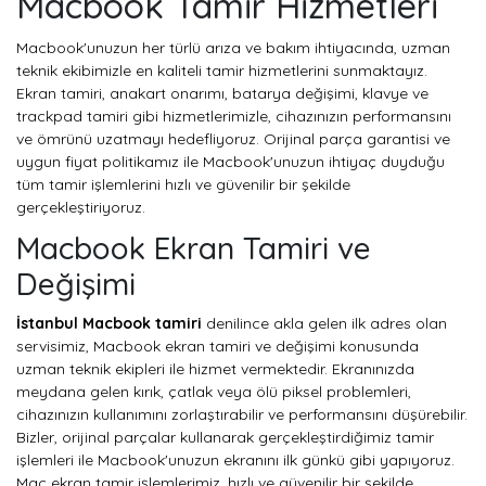
Macbook Tamir Hizmetleri
Macbook'unuzun her türlü arıza ve bakım ihtiyacında, uzman
teknik ekibimizle en kaliteli tamir hizmetlerini sunmaktayız.
Ekran tamiri, anakart onarımı, batarya değişimi, klavye ve
trackpad tamiri gibi hizmetlerimizle, cihazınızın performansını
ve ömrünü uzatmayı hedefliyoruz. Orijinal parça garantisi ve
uygun fiyat politikamız ile Macbook'unuzun ihtiyaç duyduğu
tüm tamir işlemlerini hızlı ve güvenilir bir şekilde
gerçekleştiriyoruz.
Macbook Ekran Tamiri ve
Değişimi
İstanbul Macbook tamiri
denilince akla gelen ilk adres olan
servisimiz, Macbook ekran tamiri ve değişimi konusunda
uzman teknik ekipleri ile hizmet vermektedir. Ekranınızda
meydana gelen kırık, çatlak veya ölü piksel problemleri,
cihazınızın kullanımını zorlaştırabilir ve performansını düşürebilir.
Bizler, orijinal parçalar kullanarak gerçekleştirdiğimiz tamir
işlemleri ile Macbook'unuzun ekranını ilk günkü gibi yapıyoruz.
Mac ekran tamir işlemlerimiz, hızlı ve güvenilir bir şekilde