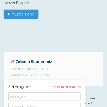
Hesap Bilgileri
Müşteri Paneli
Çalışma Saatlerimiz
Hafta İçi : 08:30 – 18:00
Cumartesi : 08:30 – 13:00
Sizi Arayalım!
Bir daha gösterme
Ataşehir Bilişim
Ataşehir Bilişim, güçlü bir iş ağına sahip olan Webimonline
şirketinin önemli bir iştiraki olarak faaliyet göstermektedir.