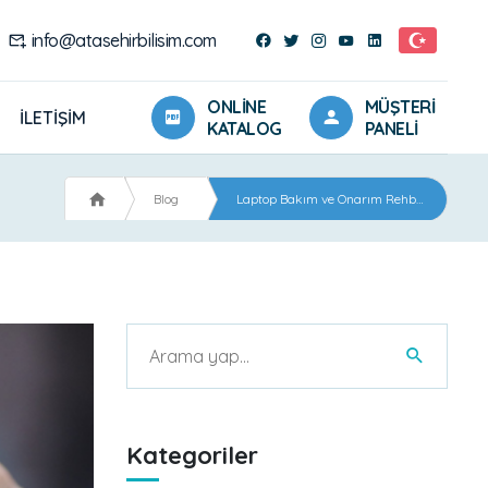
info@atasehirbilisim.com
ONLINE
MÜŞTERI
İLETIŞIM
KATALOG
PANELI
Blog
Laptop Bakım ve Onarım Rehberi
i
Kategoriler