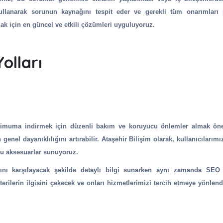
kullanarak sorunun kaynağını tespit eder ve gerekli tüm onarımları 
ak için en güncel ve etkili çözümleri uyguluyoruz.
olları
nimuma indirmek için düzenli bakım ve koruyucu önlemler almak öne
genel dayanıklılığını artırabilir. Ataşehir Bilişim olarak, kullanıcılarımı
cu aksesuarlar sunuyoruz.
açlarını karşılayacak şekilde detaylı bilgi sunarken aynı zamanda SE
erilerin ilgisini çekecek ve onları hizmetlerimizi tercih etmeye yönlendi