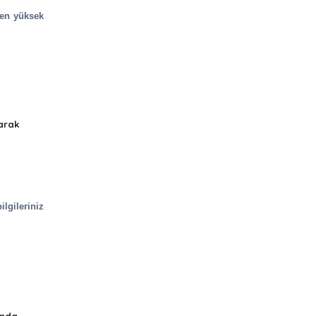
 en yüksek
larak
lgileriniz
ında