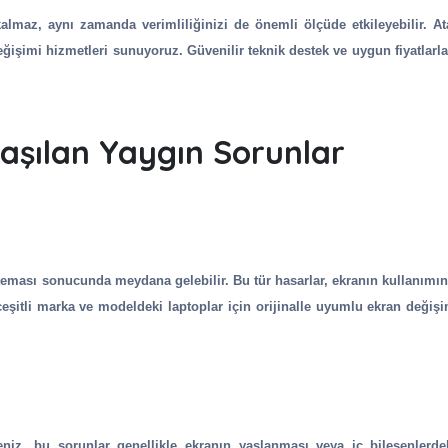
almaz, aynı zamanda verimliliğinizi de önemli ölçüde etkileyebilir. At
 değişimi hizmetleri sunuyoruz. Güvenilir teknik destek ve uygun fiyatlar
aşılan Yaygın Sorunlar
 teması sonucunda meydana gelebilir. Bu tür hasarlar, ekranın kullanımını
 çeşitli marka ve modeldeki laptoplar için orijinalle uyumlu ekran değişi
eniz, bu sorunlar genellikle ekranın yaşlanması veya iç bileşenlerde