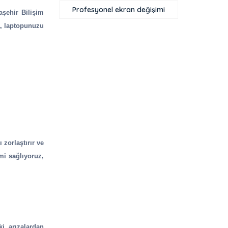
Profesyonel ekran değişimi
aşehir Bilişim
la, laptopunuzu
 zorlaştırır ve
mi sağlıyoruz,
ki arızalardan