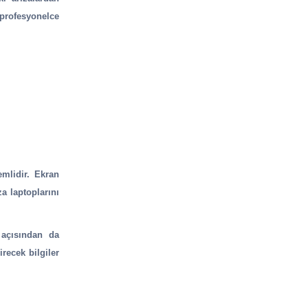
profesyonelce
mlidir. Ekran
za laptoplarını
O açısından da
recek bilgiler