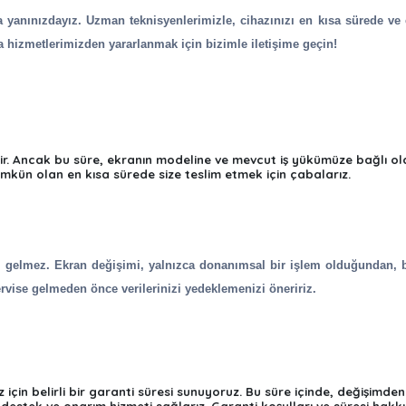
da yanınızdayız. Uzman teknisyenlerimizle, cihazınızı en kısa sürede ve
a hizmetlerimizden yararlanmak için bizimle iletişime geçin!
lir. Ancak bu süre, ekranın modeline ve mevcut iş yükümüze bağlı o
 mümkün olan en kısa sürede size teslim etmek için çabalarız.
ar gelmez. Ekran değişimi, yalnızca donanımsal bir işlem olduğundan, bi
ervise gelmeden önce verilerinizi yedeklemenizi öneririz.
 için belirli bir garanti süresi sunuyoruz. Bu süre içinde, değişimden
destek ve onarım hizmeti sağlarız. Garanti koşulları ve süresi hakk