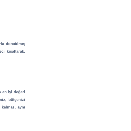
rla donatılmış
ci kısaltarak,
n en iyi değeri
miz, bütçenizi
a kalmaz, aynı